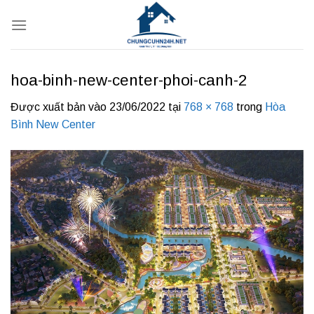
Bỏ
qua
nội
dung
hoa-binh-new-center-phoi-canh-2
Được xuất bản vào
23/06/2022
tại
768 × 768
trong
Hòa
Bình New Center