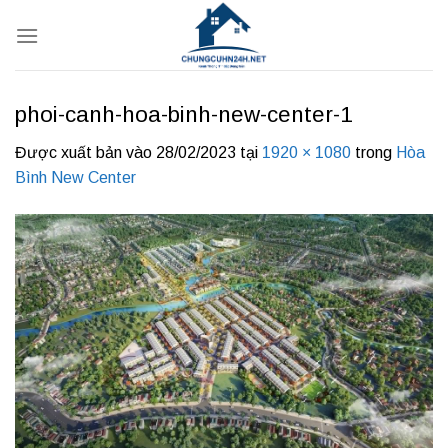
Bỏ
qua
nội
dung
phoi-canh-hoa-binh-new-center-1
Được xuất bản vào
28/02/2023
tại
1920 × 1080
trong
Hòa
Bình New Center