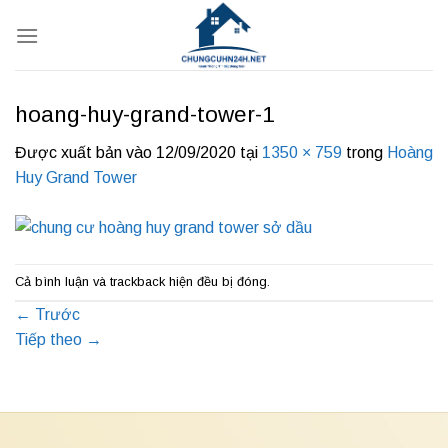
Bỏ
qua
nội
dung
hoang-huy-grand-tower-1
Được xuất bản vào
12/09/2020
tại
1350 × 759
trong
Hoàng
Huy Grand Tower
Cả bình luận và trackback hiện đều bị đóng.
←
Trước
Tiếp theo
→