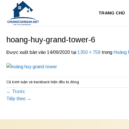
Bỏ
qua
TRANG CHỦ
nội
dung
hoang-huy-grand-tower-6
Được xuất bản vào
14/09/2020
tại
1350 × 759
trong
Hoàng 
Cả bình luận và trackback hiện đều bị đóng.
←
Trước
Tiếp theo
→