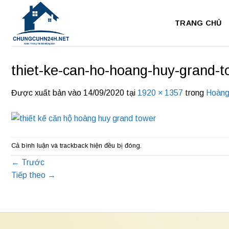
Bỏ
qua
TRANG CHỦ
nội
dung
thiet-ke-can-ho-hoang-huy-grand-t
Được xuất bản vào
14/09/2020
tại
1920 × 1357
trong
Hoàng
Cả bình luận và trackback hiện đều bị đóng.
←
Trước
Tiếp theo
→