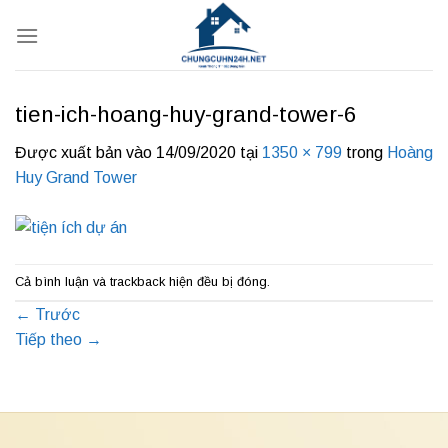
Bỏ
qua
nội
dung
tien-ich-hoang-huy-grand-tower-6
Được xuất bản vào
14/09/2020
tại
1350 × 799
trong
Hoàng
Huy Grand Tower
Cả bình luận và trackback hiện đều bị đóng.
←
Trước
Tiếp theo
→