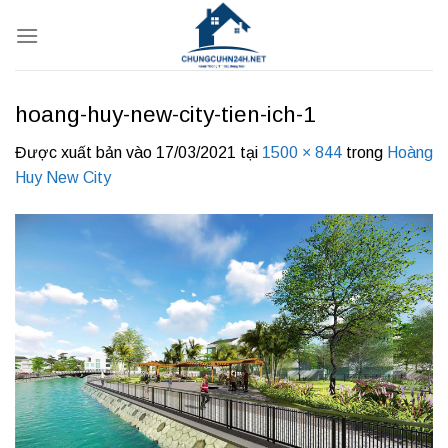
Bỏ
qua
nội
dung
hoang-huy-new-city-tien-ich-1
Được xuất bản vào
17/03/2021
tại
1500 × 844
trong
Hoàng
Huy New City