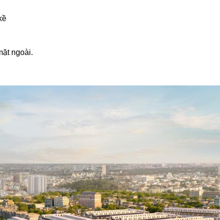
kề
mặt ngoài.