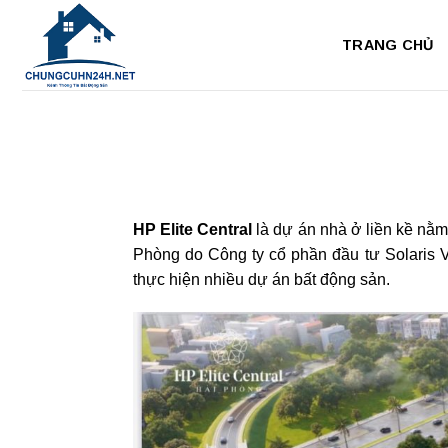
Bỏ
qua
TRANG CHỦ
nội
dung
HP Elite Central
là dự án nhà ở liền kề nằ
Phòng do Công ty cổ phần đầu tư Solaris V
thực hiện nhiều dự án bất động sản.