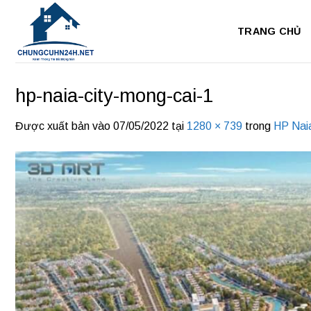
Bỏ
qua
TRANG CHỦ
nội
dung
hp-naia-city-mong-cai-1
Được xuất bản vào
07/05/2022
tại
1280 × 739
trong
HP Naia