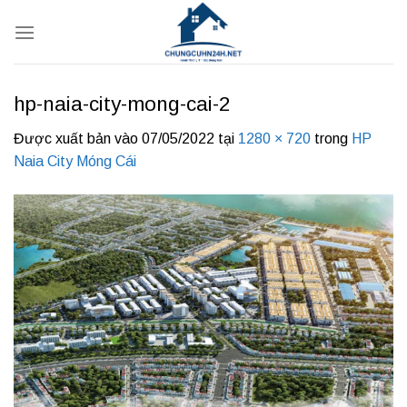
Bỏ
qua
nội
dung
hp-naia-city-mong-cai-2
Được xuất bản vào
07/05/2022
tại
1280 × 720
trong
HP
Naia City Móng Cái