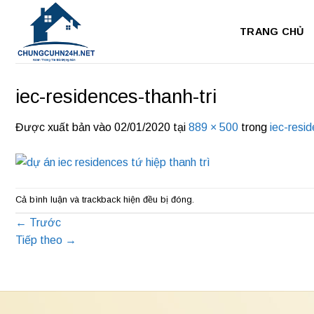
Bỏ
qua
TRANG CHỦ
nội
dung
iec-residences-thanh-tri
Được xuất bản vào
02/01/2020
tại
889 × 500
trong
iec-resid
Cả bình luận và trackback hiện đều bị đóng.
←
Trước
Tiếp theo
→