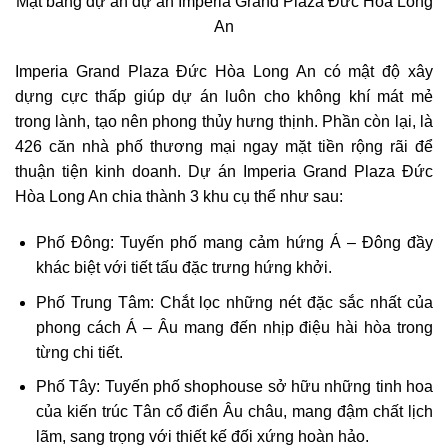
Mặt bằng dự án dự án Imperia Grand Plaza Đức Hòa Long
An
Imperia Grand Plaza Đức Hòa Long An có mật độ xây
dựng cực thấp giúp dự án luôn cho không khí mát mẻ
trong lành, tạo nên phong thủy hưng thịnh. Phần còn lại, là
426 căn nhà phố thương mại ngay mặt tiền rộng rãi để
thuận tiện kinh doanh. Dự án Imperia Grand Plaza Đức
Hòa Long An chia thành 3 khu cụ thể như sau:
Phố Đông: Tuyến phố mang cảm hứng Á – Đông đầy
khác biệt với tiết tấu đặc trưng hứng khởi.
Phố Trung Tâm: Chắt lọc những nét đặc sắc nhất của
phong cách Á – Âu mang đến nhịp điệu hài hòa trong
từng chi tiết.
Phố Tây: Tuyến phố shophouse sở hữu những tinh hoa
của kiến trúc Tân cổ điển Âu châu, mang đậm chất lịch
lãm, sang trọng với thiết kế đối xứng hoàn hảo.