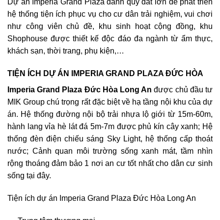
Dự án Imperia Grand Plaza dành quỹ đất lớn để phát triển
hệ thống tiện ích phục vụ cho cư dân trải nghiệm, vui chơi
như công viên chủ đề, khu sinh hoạt cộng đồng, khu
Shophouse được thiết kế độc đáo đa ngành từ ẩm thực,
khách sạn, thời trang, phụ kiện,…
TIỆN ÍCH DỰ ÁN IMPERIA GRAND PLAZA ĐỨC HÒA
Imperia Grand Plaza Đức Hòa Long An
được chủ đầu tư
MIK Group chú trọng rất đặc biệt về hạ tầng nội khu của dự
án. Hệ thống đường nội bộ trải nhựa lộ giới từ 15m-60m,
hành lang vỉa hè lát đá 5m-7m được phủ kín cây xanh; Hệ
thống đèn điện chiếu sáng Sky Light, hệ thống cấp thoát
nước; Cảnh quan môi trường sống xanh mát, tầm nhìn
rộng thoáng đảm bảo 1 nơi an cư tốt nhất cho dân cư sinh
sống tại đây.
Tiện ích dự án Imperia Grand Plaza Đức Hòa Long An