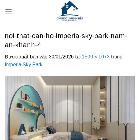
Bỏ
qua
nội
dung
noi-that-can-ho-imperia-sky-park-nam-
an-khanh-4
Được xuất bản vào
30/01/2026
tại
1500 × 1073
trong
Imperia Sky Park