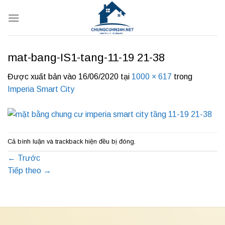
Bỏ
qua
nội
dung
mat-bang-IS1-tang-11-19 21-38
Được xuất bản vào
16/06/2020
tại
1000 × 617
trong
Imperia Smart City
Cả bình luận và trackback hiện đều bị đóng.
←
Trước
Tiếp theo
→