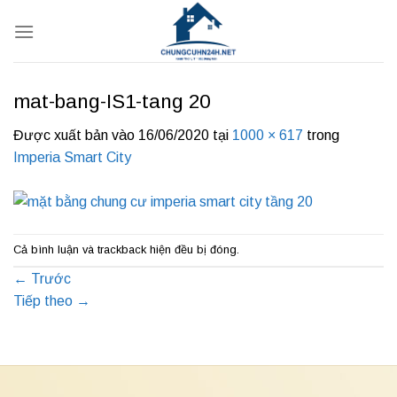
Bỏ
qua
nội
dung
mat-bang-IS1-tang 20
Được xuất bản vào
16/06/2020
tại
1000 × 617
trong
Imperia Smart City
Cả bình luận và trackback hiện đều bị đóng.
←
Trước
Tiếp theo
→