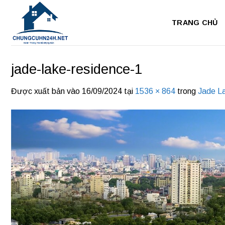
Bỏ
qua
TRANG CHỦ
nội
dung
jade-lake-residence-1
Được xuất bản vào
16/09/2024
tại
1536 × 864
trong
Jade L