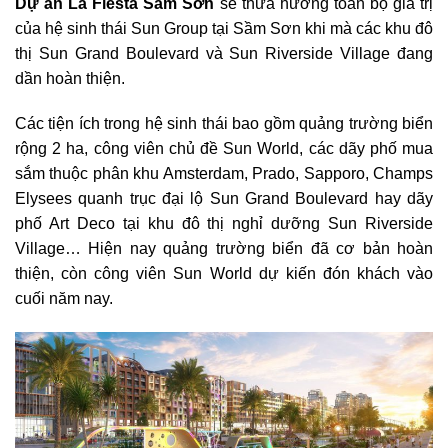
Dự án La Fiesta Sầm Sơn
sẽ thừa hưởng toàn bộ giá trị
của hệ sinh thái Sun Group tại Sầm Sơn khi mà các khu đô
thị Sun Grand Boulevard và Sun Riverside Village đang
dần hoàn thiện.
Các tiện ích trong hệ sinh thái bao gồm quảng trường biển
rộng 2 ha, công viên chủ đề Sun World, các dãy phố mua
sắm thuộc phân khu Amsterdam, Prado, Sapporo, Champs
Elysees quanh trục đại lộ Sun Grand Boulevard hay dãy
phố Art Deco tại khu đô thị nghỉ dưỡng Sun Riverside
Village… Hiện nay quảng trường biển đã cơ bản hoàn
thiện, còn công viên Sun World dự kiến đón khách vào
cuối năm nay.