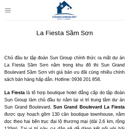
Bỏ
qua
nội
dung
La Fiesta Sầm Sơn
Chủ đầu tư tập đoàn Sun Group chính thức ra mắt dự án
La Fiesta Sầm Sơn nằm trong khu đô thị Sun Grand
Boulevard Sầm Sơn với giá bán ưu đãi cùng nhiều chính
sách bán hàng hấp dẫn. Hotline: 0936 201 858.
La Fiesta
là tổ hợp boutique hotel đẳng cấp do tập đoàn
Sun Group làm chủ đầu tư nằm tại vị trí trung tâm dự án
Sun Grand Boulevard.
Sun Grand Boulevard La Fiesta
được quy hoạch gồm 130 căn boutique townhouse, nằm
dọc theo hai bên trục đại lộ thương mại (dài 2,6 km, rộng
120m). Tại vị trí này, cư dân sẽ dễ dàng kết nối với bãi