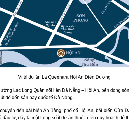
Vị trí dự án La Queenara Hội An Điện Dương
ục đường Lạc Long Quân nối liền Đà Nẵng – Hội An, bên dòng s
hút để đến sân bay quốc tế Đà Nẵng.
chuyển đến bãi biển An Bàng, phố cổ Hội An, bãi biển Cửa Đ
đầu tư, đây là một trong số ít dự án thuộc diện quy hoạch đô 