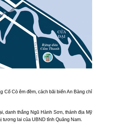
ông Cổ Cò êm đềm, cách bãi biển An Bàng chỉ
ại, danh thắng Ngũ Hành Sơn, thánh địa Mỹ
thị tương lai của UBND tỉnh Quảng Nam.