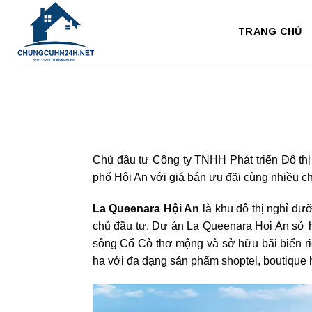
Bỏ
qua
TRANG CHỦ
nội
dung
Chủ đầu tư Công ty TNHH Phát triển Đô thị
phố Hội An với giá bán ưu đãi cùng nhiều c
La Queenara Hội An
là khu đô thị nghỉ dư
chủ đầu tư. Dự án La Queenara Hoi An sở h
sông Cổ Cò thơ mộng và sở hữu bãi biển ri
ha với đa dạng sản phẩm shoptel, boutique ho