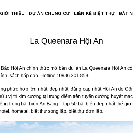
GIỚI THIỆU
DỰ ÁN CHUNG CƯ
LIỀN KỀ BIỆT THỰ
ĐẤT 
La Queenara Hội An
 Bắc Hội An chính thức mở bán dự án La Queenara Hội An có q
hính sách hấp dẫn. Hotline : 0936 201 858.
ỡng phức hợp lớn nhất, đẹp nhất, đẳng cấp nhất Hội An do Côn
ữu vị trí kim cương tại trung điểm trên tuyến đường huyết mạ
êng trong bãi biển An Bàng – top 50 bãi biển đẹp nhất thế gi
tel, hometel, biệt thự song lập, biệt thự đơn lập.