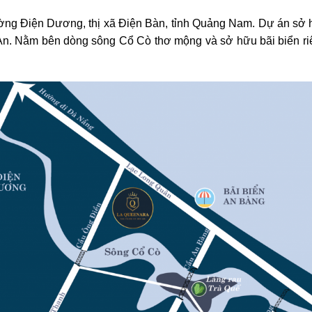
ờng Điện Dương, thị xã Điện Bàn, tỉnh Quảng Nam. Dự án sở hữu
n. Nằm bên dòng sông Cổ Cò thơ mộng và sở hữu bãi biển riên