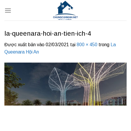
Bỏ
qua
nội
dung
la-queenara-hoi-an-tien-ich-4
Được xuất bản vào
02/03/2021
tại
800 × 450
trong
La
Queenara Hội An