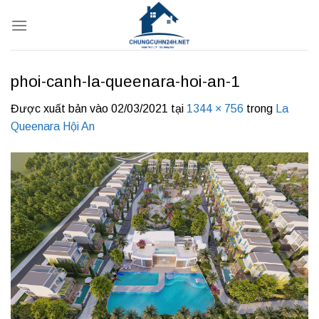
Bỏ
qua
nội
dung
phoi-canh-la-queenara-hoi-an-1
Được xuất bản vào
02/03/2021
tại
1344 × 756
trong
La
Queenara Hội An