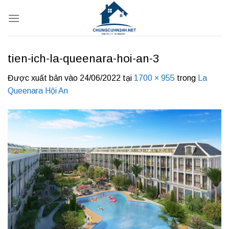
Bỏ
qua
nội
dung
tien-ich-la-queenara-hoi-an-3
Được xuất bản vào
24/06/2022
tại
1700 × 955
trong
La
Queenara Hội An