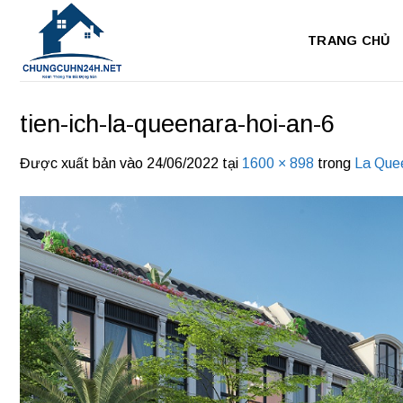
Bỏ
qua
TRANG CHỦ
nội
dung
tien-ich-la-queenara-hoi-an-6
Được xuất bản vào
24/06/2022
tại
1600 × 898
trong
La Que