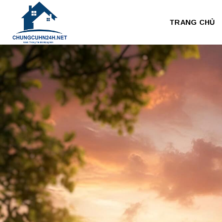
Bỏ
qua
TRANG CHỦ
nội
dung