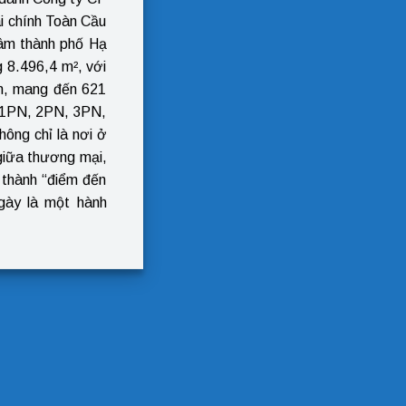
i chính Toàn Cầu
tâm thành phố Hạ
 8.496,4 m², với
m, mang đến 621
: 1PN, 2PN, 3PN,
ông chỉ là nơi ở
giữa thương mại,
 thành “điểm đến
ngày là một hành