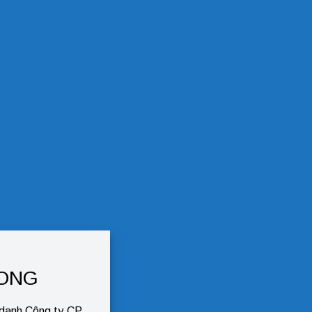
LONG
 danh Công ty CP