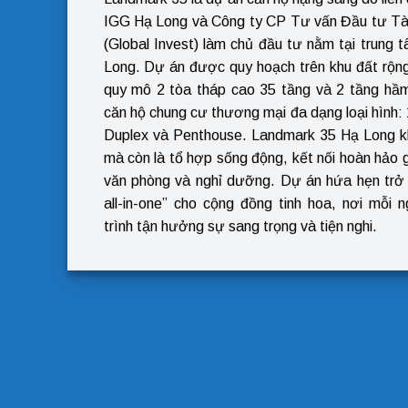
IGG Hạ Long và Công ty CP Tư vấn Đầu tư Tà
(Global Invest) làm chủ đầu tư nằm tại trung 
Long. Dự án được quy hoạch trên khu đất rộng
quy mô 2 tòa tháp cao 35 tầng và 2 tầng hầ
căn hộ chung cư thương mại đa dạng loại hình
Duplex và Penthouse. Landmark 35 Hạ Long kh
mà còn là tổ hợp sống động, kết nối hoàn hảo 
văn phòng và nghỉ dưỡng. Dự án hứa hẹn trở
all-in-one” cho cộng đồng tinh hoa, nơi mỗi 
trình tận hưởng sự sang trọng và tiện nghi.