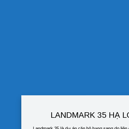
LANDMARK 35 HẠ 
Landmark 35 là dự án căn hộ hạng sang do liên