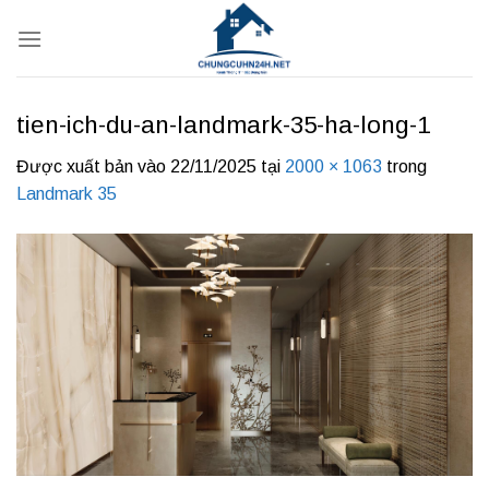
Bỏ
qua
nội
dung
tien-ich-du-an-landmark-35-ha-long-1
Được xuất bản vào
22/11/2025
tại
2000 × 1063
trong
Landmark 35