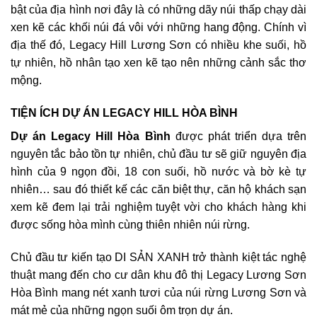
bật của địa hình nơi đây là có những dãy núi thấp chạy dài
xen kẽ các khối núi đá vôi với những hang động. Chính vì
địa thế đó, Legacy Hill Lương Sơn có nhiều khe suối, hồ
tự nhiên, hồ nhân tạo xen kẽ tạo nên những cảnh sắc thơ
mộng.
TIỆN ÍCH DỰ ÁN LEGACY HILL HÒA BÌNH
Dự án Legacy Hill Hòa Bình
được phát triển dựa trên
nguyên tắc bảo tồn tự nhiên, chủ đầu tư sẽ giữ nguyên địa
hình của 9 ngọn đồi, 18 con suối, hồ nước và bờ kè tự
nhiên… sau đó thiết kế các căn biệt thự, căn hộ khách sạn
xem kẽ đem lại trải nghiệm tuyệt vời cho khách hàng khi
được sống hòa mình cùng thiên nhiên núi rừng.
Chủ đầu tư kiến tạo DI SẢN XANH trở thành kiệt tác nghệ
thuật mang đến cho cư dân khu đô thị Legacy Lương Sơn
Hòa Bình mang nét xanh tươi của núi rừng Lương Sơn và
mát mẻ của những ngọn suối ôm trọn dự án.