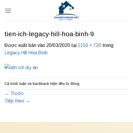
Bỏ
qua
nội
dung
tien-ich-legacy-hill-hoa-binh-9
Được xuất bản vào
20/03/2020
tại
1150 × 720
trong
Legacy Hill Hòa Bình
Cả bình luận và trackback hiện đều bị đóng.
←
Trước
Tiếp theo
→