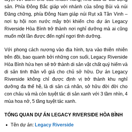
sản. Phía Đông Bắc giáp với nhánh của sông Bùi và núi
Đăng chững, phía Đông Nam giáp núi Rụt xã Tân Vinh –
nơi tụ hội non nước mây trời khiến cho dự án Legacy
Riverside Hòa Bình trở thành nơi nghỉ dưỡng mà ai cũng
muốn một lần được đến nghỉ ngơi tĩnh dưỡng.
Với phong cách nương vào địa hình, tựa vào thiên nhiên
trên đồi, bao quanh bởi những con suối, Legacy Riverside
Hòa Bình hứa hẹn sẽ trở thành di sản vật chất quý hiếm và
di sản tinh thần vô giá cho chủ sở hữu. Dự án Legacy
Riverside không chỉ được định vị trở thành khu nghỉ
dưỡng đa thế hệ, là di sản cá nhân, sở hữu đời đời cho
con cháu và mà còn tuyệt tác di sản xanh với 3 tầm nhìn, 4
mùa hoa nở, 5 tầng tuyệt tác xanh.
TỔNG QUAN DỰ ÁN LEGACY RIVERSIDE HÒA BÌNH
Tên dự án:
Legacy Riverside