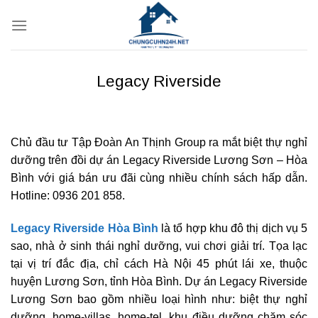
Bỏ
qua
nội
dung
Legacy Riverside
Chủ đầu tư Tập Đoàn An Thịnh Group ra mắt biệt thự nghỉ
dưỡng trên đồi dự án Legacy Riverside Lương Sơn – Hòa
Bình với giá bán ưu đãi cùng nhiều chính sách hấp dẫn.
Hotline: 0936 201 858.
Legacy Riverside Hòa Bình
là tổ hợp khu đô thị dịch vụ 5
sao, nhà ở sinh thái nghỉ dưỡng, vui chơi giải trí. Tọa lạc
tại vị trí đắc địa, chỉ cách Hà Nội 45 phút lái xe, thuộc
huyện Lương Sơn, tỉnh Hòa Bình. Dự án Legacy Riverside
Lương Sơn bao gồm nhiều loại hình như: biệt thự nghỉ
dưỡng, home-villas, home-tel, khu điều dưỡng chăm sóc