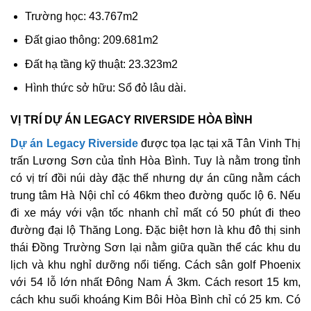
Trường học: 43.767m2
Đất giao thông: 209.681m2
Đất hạ tầng kỹ thuật: 23.323m2
Hình thức sở hữu: Sổ đỏ lâu dài.
VỊ TRÍ DỰ ÁN LEGACY RIVERSIDE HÒA BÌNH
Dự án Legacy Riverside
được tọa lạc tại xã Tân Vinh Thị
trấn Lương Sơn của tỉnh Hòa Bình. Tuy là nằm trong tỉnh
có vị trí đồi núi dày đặc thế nhưng dự án cũng nằm cách
trung tâm Hà Nội chỉ có 46km theo đường quốc lộ 6. Nếu
đi xe máy với vận tốc nhanh chỉ mất có 50 phút đi theo
đường đại lộ Thăng Long. Đặc biệt hơn là khu đô thị sinh
thái Đồng Trường Sơn lại nằm giữa quần thể các khu du
lịch và khu nghỉ dưỡng nổi tiếng. Cách sân golf Phoenix
với 54 lỗ lớn nhất Đông Nam Á 3km. Cách resort 15 km,
cách khu suối khoáng Kim Bôi Hòa Bình chỉ có 25 km. Có