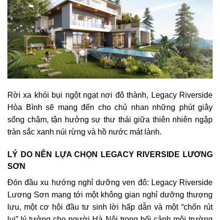
Rời xa khói bụi ngột ngạt nơi đô thành, Legacy Riverside
Hòa Bình sẽ mang đến cho chủ nhan những phút giây
sống chậm, tận hưởng sự thư thái giữa thiên nhiên ngập
tràn sắc xanh núi rừng và hồ nước mát lành.
LÝ DO NÊN LỰA CHỌN LEGACY RIVERSIDE LƯƠNG
SƠN
Đón đầu xu hướng nghỉ dưỡng ven đô: Legacy Riverside
Lương Sơn mang tới một không gian nghỉ dưỡng thượng
lưu, một cơ hội đầu tư sinh lời hấp dẫn và một “chốn rút
lui” lý tưởng cho người Hà Nội trong bối cảnh môi trường