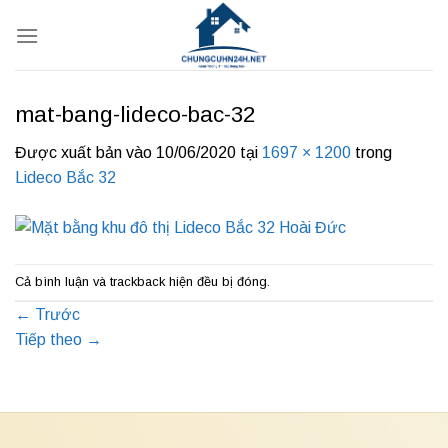
Bỏ
qua
nội
dung
mat-bang-lideco-bac-32
Được xuất bản vào
10/06/2020
tại
1697 × 1200
trong
Lideco Bắc 32
Cả bình luận và trackback hiện đều bị đóng.
←
Trước
Tiếp theo
→