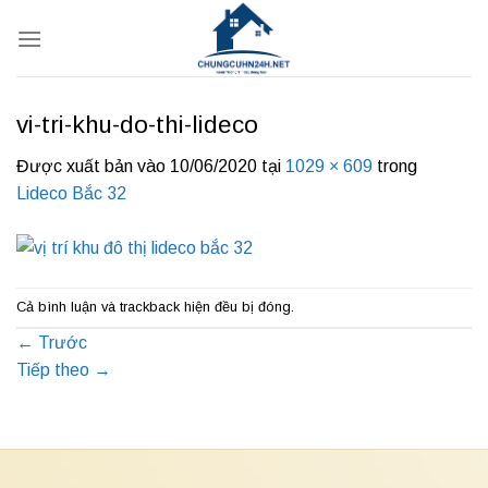
Bỏ
qua
nội
dung
vi-tri-khu-do-thi-lideco
Được xuất bản vào
10/06/2020
tại
1029 × 609
trong
Lideco Bắc 32
Cả bình luận và trackback hiện đều bị đóng.
←
Trước
Tiếp theo
→