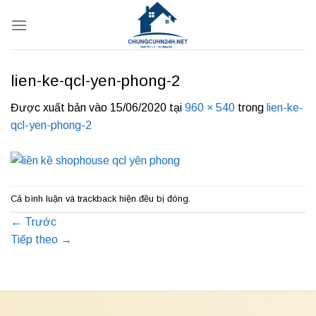
Bỏ
qua
nội
dung
lien-ke-qcl-yen-phong-2
Được xuất bản vào
15/06/2020
tại
960 × 540
trong
lien-ke-
qcl-yen-phong-2
Cả bình luận và trackback hiện đều bị đóng.
←
Trước
Tiếp theo
→