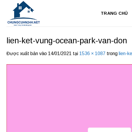
Bỏ
qua
TRANG CHỦ
nội
dung
lien-ket-vung-ocean-park-van-don
Được xuất bản vào
14/01/2021
tại
1536 × 1087
trong
lien-k