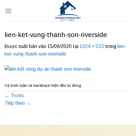
Bỏ
qua
nội
dung
lien-ket-vung-thanh-son-riverside
Được xuất bản vào
15/09/2020
tại
1024 × 533
trong
lien-
ket-vung-thanh-son-riverside
Cả bình luận và trackback hiện đều bị đóng.
←
Trước
Tiếp theo
→