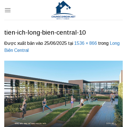
Bỏ
qua
nội
dung
tien-ich-long-bien-central-10
Được xuất bản vào
25/06/2025
tại
1536 × 866
trong
Long
Biên Central