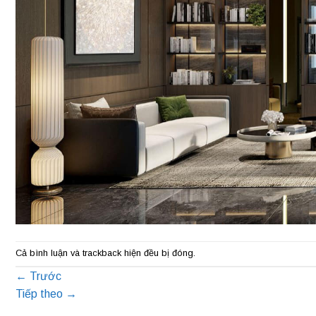
Cả bình luận và trackback hiện đều bị đóng.
←
Trước
Tiếp theo
→