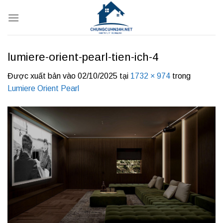
Bỏ
qua
nội
dung
lumiere-orient-pearl-tien-ich-4
Được xuất bản vào
02/10/2025
tại
1732 × 974
trong
Lumiere Orient Pearl