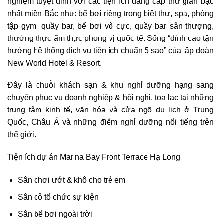
nghiệm tuyệt đỉnh với các tiện ích đẳng cấp thư giãn bậc
nhất miền Bắc như: bể bơi riêng trong biệt thự, spa, phòng
tập gym, quầy bar, bể bơi vô cực, quầy bar sân thượng,
thưởng thực ẩm thực phong vị quốc tế. Sống “đỉnh cao tận
hưởng hệ thống dịch vụ tiện ích chuẩn 5 sao” của tập đoàn
New World Hotel & Resort.
Đây là chuỗi khách sạn & khu nghỉ dưỡng hạng sang
chuyên phục vụ doanh nghiệp & hội nghị, tọa lạc tại những
trung tâm kinh tế, văn hóa và cửa ngõ du lịch ở Trung
Quốc, Châu Á và những điểm nghỉ dưỡng nổi tiếng trên
thế giới.
Tiện ích dự án Marina Bay Front Terrace Hạ Long
Sân chơi ướt & khô cho trẻ em
Sân cỏ tổ chức sự kiện
Sân bể bơi ngoài trời