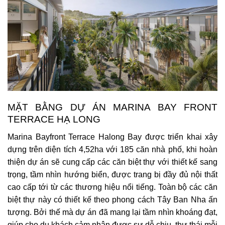
MẶT BẰNG DỰ ÁN MARINA BAY FRONT
TERRACE HẠ LONG
Marina Bayfront Terrace Halong Bay
được triển khai xây
dựng trên diện tích 4,52
ha với 185 căn nhà phố, khi hoàn
thiện dự án sẽ cung cấp các căn biệt thự với thiết kế sang
trọng, tầm nhìn hướng biển, được trang bị đầy đủ nội thất
cao cấp tới từ các thương hiệu nổi tiếng. Toàn bộ các căn
biệt thự này có thiết kế theo phong cách Tây Ban Nha ấn
tượng. Bởi thế mà dự án đã mang lại tầm nhìn khoáng đạt,
giúp cho du khách cảm nhận được sự dễ chịu, thư thái mỗi