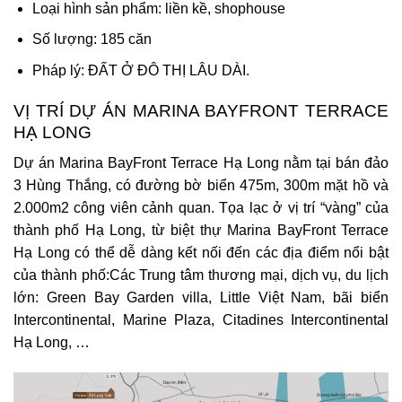
Loại hình sản phẩm: liền kề, shophouse
Số lượng: 185 căn
Pháp lý: ĐẤT Ở ĐÔ THỊ LÂU DÀI.
VỊ TRÍ DỰ ÁN MARINA BAYFRONT TERRACE
HẠ LONG
Dự án Marina BayFront Terrace Hạ Long
nằm tại bán đảo
3 Hùng Thắng, có đường bờ biển 475m, 300m mặt hồ và
2.000m2 công viên cảnh quan. Tọa lạc ở vị trí “vàng” của
thành phố Hạ Long, từ biệt thự Marina BayFront Terrace
Hạ Long có thể dễ dàng kết nối đến các địa điểm nổi bật
của thành phố:Các Trung tâm thương mại, dịch vụ, du lịch
lớn: Green Bay Garden villa, Little Việt Nam, bãi biển
Intercontinental, Marine Plaza, Citadines Intercontinental
Hạ Long, …