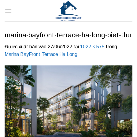
Bỏ
qua
nội
dung
marina-bayfront-terrace-ha-long-biet-thu
Được xuất bản vào
27/06/2022
tại
1022 × 575
trong
Marina BayFront Terrace Hạ Long