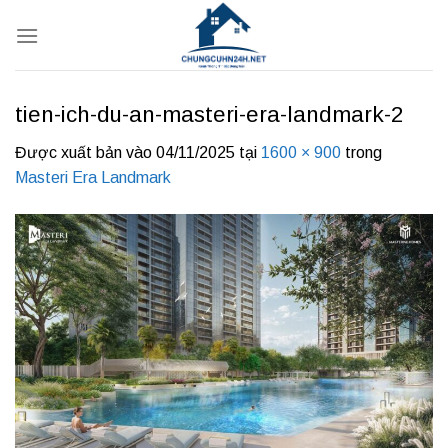
Bỏ
qua
nội
dung
tien-ich-du-an-masteri-era-landmark-2
Được xuất bản vào
04/11/2025
tại
1600 × 900
trong
Masteri Era Landmark