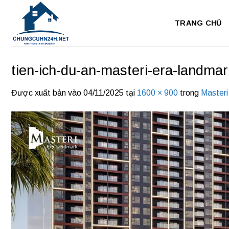
Bỏ
qua
TRANG CHỦ
nội
dung
tien-ich-du-an-masteri-era-landmar
Được xuất bản vào
04/11/2025
tại
1600 × 900
trong
Masteri