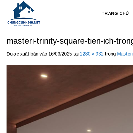
Bỏ
qua
TRANG CHỦ
nội
dung
masteri-trinity-square-tien-ich-tro
Được xuất bản vào
16/03/2025
tại
1280 × 932
trong
Masteri