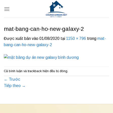
Bỏ
qua
nội
dung
mat-bang-can-ho-new-galaxy-2
Được xuất bản vào
01/08/2020
tại
1150 × 796
trong
mat-
bang-can-ho-new-galaxy-2
Cả bình luận và trackback hiện đều bị đóng.
←
Trước
Tiếp theo
→