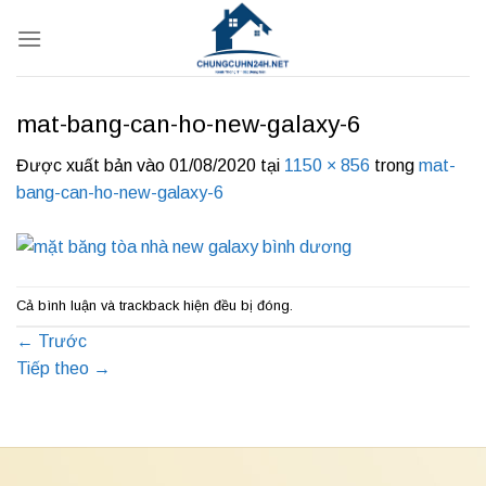
Bỏ
qua
nội
dung
mat-bang-can-ho-new-galaxy-6
Được xuất bản vào
01/08/2020
tại
1150 × 856
trong
mat-
bang-can-ho-new-galaxy-6
Cả bình luận và trackback hiện đều bị đóng.
←
Trước
Tiếp theo
→