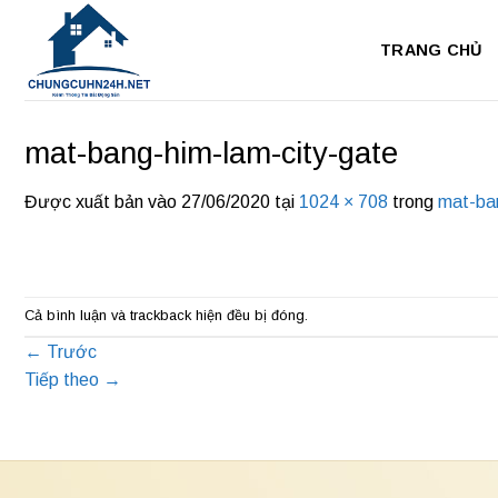
Bỏ
qua
TRANG CHỦ
nội
dung
mat-bang-him-lam-city-gate
Được xuất bản vào
27/06/2020
tại
1024 × 708
trong
mat-ban
Cả bình luận và trackback hiện đều bị đóng.
←
Trước
Tiếp theo
→