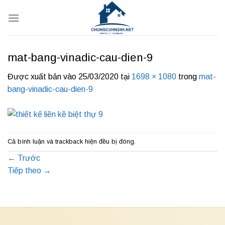
Bỏ
qua
nội
dung
mat-bang-vinadic-cau-dien-9
Được xuất bản vào
25/03/2020
tại
1698 × 1080
trong
mat-
bang-vinadic-cau-dien-9
Cả bình luận và trackback hiện đều bị đóng.
←
Trước
Tiếp theo
→