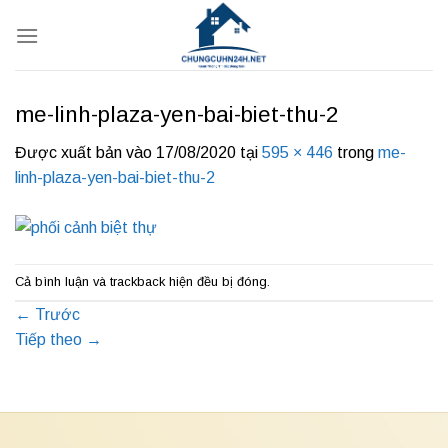
Bỏ
qua
nội
dung
me-linh-plaza-yen-bai-biet-thu-2
Được xuất bản vào
17/08/2020
tại
595 × 446
trong
me-
linh-plaza-yen-bai-biet-thu-2
Cả bình luận và trackback hiện đều bị đóng.
←
Trước
Tiếp theo
→