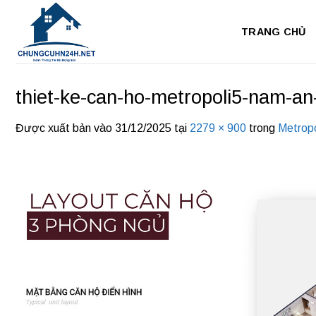
Bỏ
qua
TRANG CHỦ
nội
dung
thiet-ke-can-ho-metropoli5-nam-an
Được xuất bản vào
31/12/2025
tại
2279 × 900
trong
Metropo