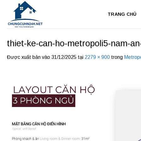
Bỏ
qua
TRANG CHỦ
nội
dung
thiet-ke-can-ho-metropoli5-nam-an
Được xuất bản vào
31/12/2025
tại
2279 × 900
trong
Metropo