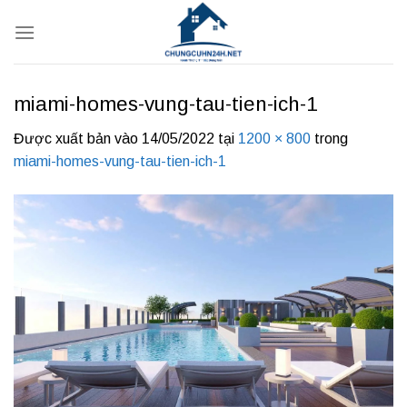
Bỏ
qua
nội
dung
miami-homes-vung-tau-tien-ich-1
Được xuất bản vào
14/05/2022
tại
1200 × 800
trong
miami-homes-vung-tau-tien-ich-1