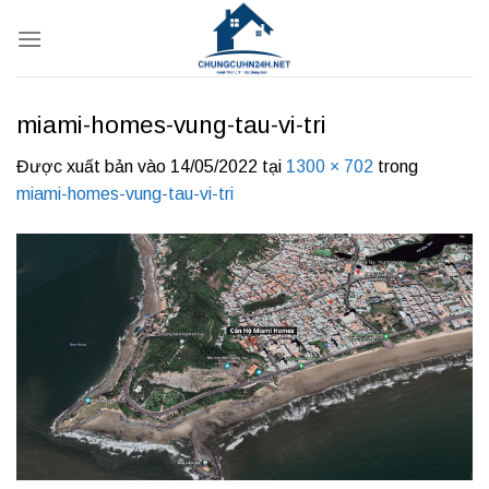
Bỏ
qua
nội
dung
miami-homes-vung-tau-vi-tri
Được xuất bản vào
14/05/2022
tại
1300 × 702
trong
miami-homes-vung-tau-vi-tri