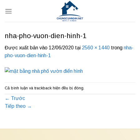
Bỏ
qua
nội
dung
nha-pho-vuon-dien-hinh-1
Được xuất bản vào
12/06/2020
tại
2560 × 1440
trong
nha-
pho-vuon-dien-hinh-1
Cả bình luận và trackback hiện đều bị đóng.
←
Trước
Tiếp theo
→